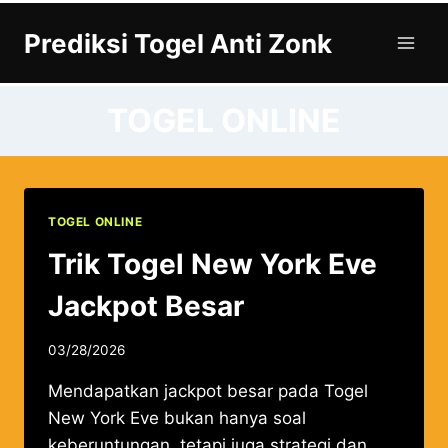
Skip
Prediksi Togel Anti Zonk
to
content
TOGEL ONLINE
TOGEL ONLINE
Trik Togel New York Eve
Jackpot Besar
03/28/2026
Mendapatkan jackpot besar pada Togel
New York Eve bukan hanya soal
keberuntungan, tetapi juga strategi dan