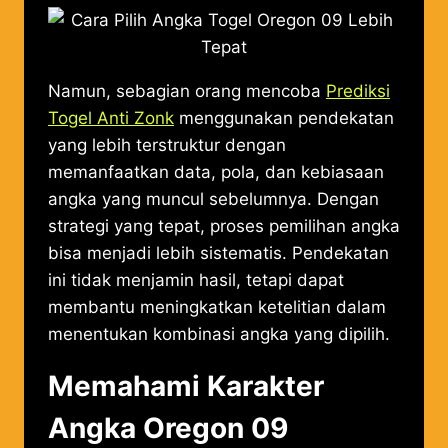
Namun, sebagian orang mencoba
Prediksi
Togel Anti Zonk
menggunakan pendekatan
yang lebih terstruktur dengan
memanfaatkan data, pola, dan kebiasaan
angka yang muncul sebelumnya. Dengan
strategi yang tepat, proses pemilihan angka
bisa menjadi lebih sistematis. Pendekatan
ini tidak menjamin hasil, tetapi dapat
membantu meningkatkan ketelitian dalam
menentukan kombinasi angka yang dipilih.
Memahami Karakter
Angka Oregon 09