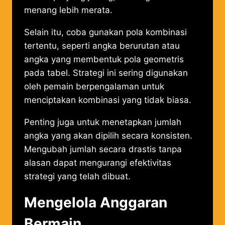
menang lebih merata.
Selain itu, coba gunakan pola kombinasi
tertentu, seperti angka berurutan atau
angka yang membentuk pola geometris
pada tabel. Strategi ini sering digunakan
oleh pemain berpengalaman untuk
menciptakan kombinasi yang tidak biasa.
Penting juga untuk menetapkan jumlah
angka yang akan dipilih secara konsisten.
Mengubah jumlah secara drastis tanpa
alasan dapat mengurangi efektivitas
strategi yang telah dibuat.
Mengelola Anggaran
Bermain