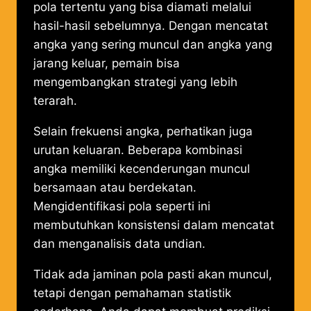
pola tertentu yang bisa diamati melalui
hasil-hasil sebelumnya. Dengan mencatat
angka yang sering muncul dan angka yang
jarang keluar, pemain bisa
mengembangkan strategi yang lebih
terarah.
Selain frekuensi angka, perhatikan juga
urutan keluaran. Beberapa kombinasi
angka memiliki kecenderungan muncul
bersamaan atau berdekatan.
Mengidentifikasi pola seperti ini
membutuhkan konsistensi dalam mencatat
dan menganalisis data undian.
Tidak ada jaminan pola pasti akan muncul,
tetapi dengan pemahaman statistik