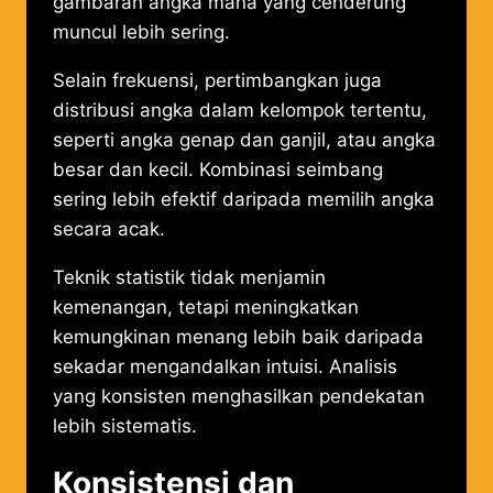
gambaran angka mana yang cenderung
muncul lebih sering.
Selain frekuensi, pertimbangkan juga
distribusi angka dalam kelompok tertentu,
seperti angka genap dan ganjil, atau angka
besar dan kecil. Kombinasi seimbang
sering lebih efektif daripada memilih angka
secara acak.
Teknik statistik tidak menjamin
kemenangan, tetapi meningkatkan
kemungkinan menang lebih baik daripada
sekadar mengandalkan intuisi. Analisis
yang konsisten menghasilkan pendekatan
lebih sistematis.
Konsistensi dan