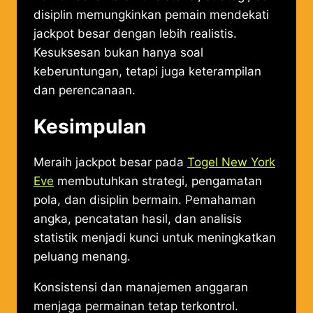
disiplin memungkinkan pemain mendekati
jackpot besar dengan lebih realistis.
Kesuksesan bukan hanya soal
keberuntungan, tetapi juga keterampilan
dan perencanaan.
Kesimpulan
Meraih jackpot besar pada
Togel New York
Eve
membutuhkan strategi, pengamatan
pola, dan disiplin bermain. Pemahaman
angka, pencatatan hasil, dan analisis
statistik menjadi kunci untuk meningkatkan
peluang menang.
Konsistensi dan manajemen anggaran
menjaga permainan tetap terkontrol.