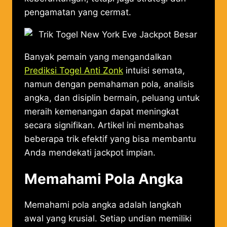
pengamatan yang cermat.
Banyak pemain yang mengandalkan
Prediksi Togel Anti Zonk
intuisi semata,
namun dengan pemahaman pola, analisis
angka, dan disiplin bermain, peluang untuk
meraih kemenangan dapat meningkat
secara signifikan. Artikel ini membahas
beberapa trik efektif yang bisa membantu
Anda mendekati jackpot impian.
Memahami Pola Angka
Memahami pola angka adalah langkah
awal yang krusial. Setiap undian memiliki