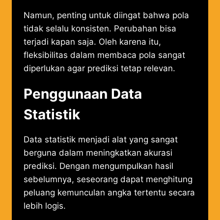
Namun, penting untuk diingat bahwa pola
tidak selalu konsisten. Perubahan bisa
terjadi kapan saja. Oleh karena itu,
fleksibilitas dalam membaca pola sangat
diperlukan agar prediksi tetap relevan.
Penggunaan Data
Statistik
Data statistik menjadi alat yang sangat
berguna dalam meningkatkan akurasi
prediksi. Dengan mengumpulkan hasil
sebelumnya, seseorang dapat menghitung
peluang kemunculan angka tertentu secara
lebih logis.