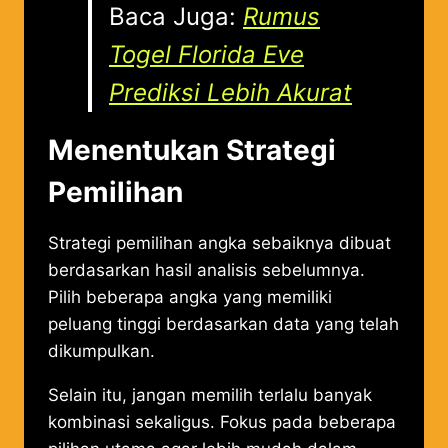
Baca Juga:
Rumus
Togel Florida Eve
Prediksi Lebih Akurat
Menentukan Strategi
Pemilihan
Strategi pemilihan angka sebaiknya dibuat
berdasarkan hasil analisis sebelumnya.
Pilih beberapa angka yang memiliki
peluang tinggi berdasarkan data yang telah
dikumpulkan.
Selain itu, jangan memilih terlalu banyak
kombinasi sekaligus. Fokus pada beberapa