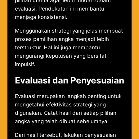
pilihan utama agar lebih mudah dalam
evaluasi. Pendekatan ini membantu
menjaga konsistensi.
Menggunakan strategi yang jelas membuat
proses pemilihan angka menjadi lebih
terstruktur. Hal ini juga membantu
mengurangi keputusan yang bersifat
impulsif.
Evaluasi dan Penyesuaian
Evaluasi merupakan langkah penting untuk
mengetahui efektivitas strategi yang
digunakan. Catat hasil dari setiap pilihan
angka yang telah dibuat sebelumnya.
Dari hasil tersebut, lakukan penyesuaian