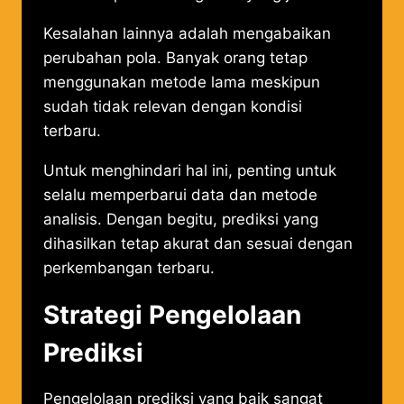
Kesalahan lainnya adalah mengabaikan
perubahan pola. Banyak orang tetap
menggunakan metode lama meskipun
sudah tidak relevan dengan kondisi
terbaru.
Untuk menghindari hal ini, penting untuk
selalu memperbarui data dan metode
analisis. Dengan begitu, prediksi yang
dihasilkan tetap akurat dan sesuai dengan
perkembangan terbaru.
Strategi Pengelolaan
Prediksi
Pengelolaan prediksi yang baik sangat