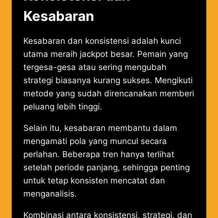
Kesabaran
Kesabaran dan konsistensi adalah kunci
utama meraih jackpot besar. Pemain yang
tergesa-gesa atau sering mengubah
strategi biasanya kurang sukses. Mengikuti
metode yang sudah direncanakan memberi
peluang lebih tinggi.
Selain itu, kesabaran membantu dalam
mengamati pola yang muncul secara
perlahan. Beberapa tren hanya terlihat
setelah periode panjang, sehingga penting
untuk tetap konsisten mencatat dan
menganalisis.
Kombinasi antara konsistensi, strategi, dan