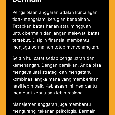
Pengelolaan anggaran adalah kunci agar
tidak mengalami kerugian berlebihan.
Tetapkan batas harian atau mingguan
untuk bermain dan jangan melewati batas
tersebut. Disiplin finansial membantu
menjaga permainan tetap menyenangkan.
Selain itu, catat setiap pengeluaran dan
kemenangan. Dengan demikian, Anda bisa
mengevaluasi strategi dan mengetahui
kombinasi angka mana yang memberikan
hasil lebih baik. Kebiasaan ini membantu
membuat keputusan lebih rasional.
Manajemen anggaran juga membantu
mengurangi tekanan psikologis. Bermain