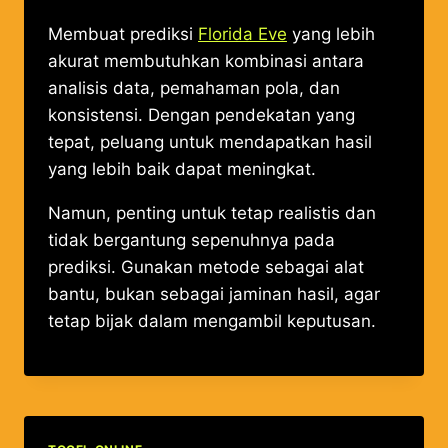
Membuat prediksi
Florida Eve
yang lebih
akurat membutuhkan kombinasi antara
analisis data, pemahaman pola, dan
konsistensi. Dengan pendekatan yang
tepat, peluang untuk mendapatkan hasil
yang lebih baik dapat meningkat.
Namun, penting untuk tetap realistis dan
tidak bergantung sepenuhnya pada
prediksi. Gunakan metode sebagai alat
bantu, bukan sebagai jaminan hasil, agar
tetap bijak dalam mengambil keputusan.