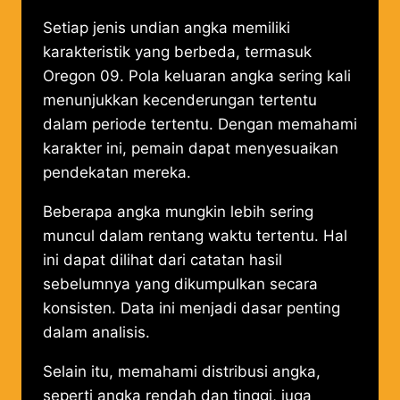
Setiap jenis undian angka memiliki
karakteristik yang berbeda, termasuk
Oregon 09. Pola keluaran angka sering kali
menunjukkan kecenderungan tertentu
dalam periode tertentu. Dengan memahami
karakter ini, pemain dapat menyesuaikan
pendekatan mereka.
Beberapa angka mungkin lebih sering
muncul dalam rentang waktu tertentu. Hal
ini dapat dilihat dari catatan hasil
sebelumnya yang dikumpulkan secara
konsisten. Data ini menjadi dasar penting
dalam analisis.
Selain itu, memahami distribusi angka,
seperti angka rendah dan tinggi, juga