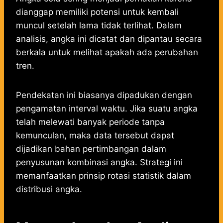
dianggap memiliki potensi untuk kembali
muncul setelah lama tidak terlihat. Dalam
analisis, angka ini dicatat dan dipantau secara
berkala untuk melihat apakah ada perubahan
tren.
Pendekatan ini biasanya dipadukan dengan
pengamatan interval waktu. Jika suatu angka
telah melewati banyak periode tanpa
kemunculan, maka data tersebut dapat
dijadikan bahan pertimbangan dalam
penyusunan kombinasi angka. Strategi ini
memanfaatkan prinsip rotasi statistik dalam
distribusi angka.