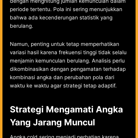
dengan menghitung jumlah kemunculan dalam
periode tertentu. Pola ini sering menunjukkan
bahwa ada kecenderungan statistik yang
berulang.
Namun, penting untuk tetap memperhatikan
variasi hasil karena frekuensi tinggi tidak selalu
menjamin kemunculan berulang. Analisis perlu
dikombinasikan dengan pengamatan terhadap
kombinasi angka dan perubahan pola dari
waktu ke waktu agar strategi tetap adaptif.
Strategi Mengamati Angka
Yang Jarang Muncul
Angka cold sering menjadi perhatian karena