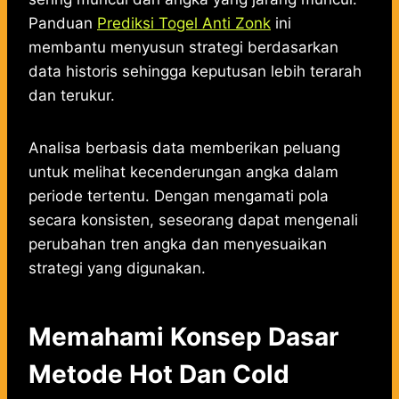
Panduan
Prediksi Togel Anti Zonk
ini
membantu menyusun strategi berdasarkan
data historis sehingga keputusan lebih terarah
dan terukur.
Analisa berbasis data memberikan peluang
untuk melihat kecenderungan angka dalam
periode tertentu. Dengan mengamati pola
secara konsisten, seseorang dapat mengenali
perubahan tren angka dan menyesuaikan
strategi yang digunakan.
Memahami Konsep Dasar
Metode Hot Dan Cold