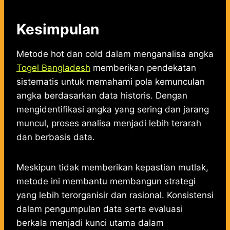
Kesimpulan
Metode hot dan cold dalam menganalisa angka
Togel Bangladesh
memberikan pendekatan
sistematis untuk memahami pola kemunculan
angka berdasarkan data historis. Dengan
mengidentifikasi angka yang sering dan jarang
muncul, proses analisa menjadi lebih terarah
dan berbasis data.
Meskipun tidak memberikan kepastian mutlak,
metode ini membantu membangun strategi
yang lebih terorganisir dan rasional. Konsistensi
dalam pengumpulan data serta evaluasi
berkala menjadi kunci utama dalam