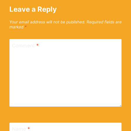
Leave a Reply
Your email address will not be published.
Required fields are
marked
*
Comment
*
Name
*