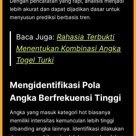
Dengan pencatatan yang rapi, analisis menjadi
lebih akurat dan dapat dijadikan dasar untuk
menyusun prediksi berbasis tren.
Baca Juga:
Rahasia Terbukti
Menentukan Kombinasi Angka
Togel Turki
Mengidentifikasi Pola
Angka Berfrekuensi Tinggi
Angka yang masuk kategori hot biasanya
memiliki intensitas kemunculan lebih tinggi
dibanding angka lainnya. Identifikasi dilakukan