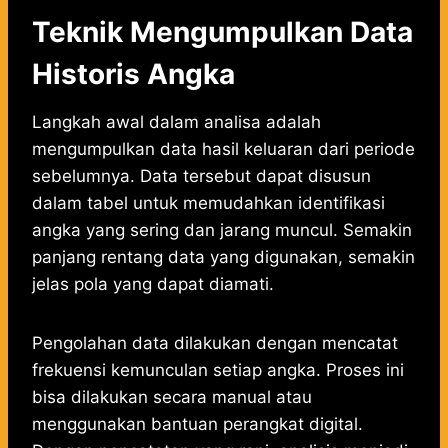
Teknik Mengumpulkan Data
Historis Angka
Langkah awal dalam analisa adalah
mengumpulkan data hasil keluaran dari periode
sebelumnya. Data tersebut dapat disusun
dalam tabel untuk memudahkan identifikasi
angka yang sering dan jarang muncul. Semakin
panjang rentang data yang digunakan, semakin
jelas pola yang dapat diamati.
Pengolahan data dilakukan dengan mencatat
frekuensi kemunculan setiap angka. Proses ini
bisa dilakukan secara manual atau
menggunakan bantuan perangkat digital.