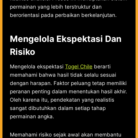
permainan yang lebih terstruktur dan
berorientasi pada perbaikan berkelanjutan.
Mengelola Ekspektasi Dan
Risiko
Mengelola ekspektasi
Togel Chile
berarti
memahami bahwa hasil tidak selalu sesuai
dengan harapan. Faktor peluang tetap memiliki
peranan penting dalam menentukan hasil akhir.
Oleh karena itu, pendekatan yang realistis
sangat dibutuhkan dalam setiap tahap
permainan angka.
Memahami risiko sejak awal akan membantu