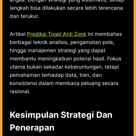
langkah bisa dilakukan secara lebih terencana
dan terukur.
Artikel
Prediksi Togel Anti Zonk
ini membahas
berbagai teknik analisis, pengamatan pola,
hingga manajemen strategi yang dapat
membantu meningkatkan potensi hasil. Fokus
utama bukan sekadar keberuntungan, tetapi
pemahaman terhadap data, tren, dan
konsistensi dalam membaca peluang secara
rasional.
Kesimpulan Strategi Dan
Penerapan