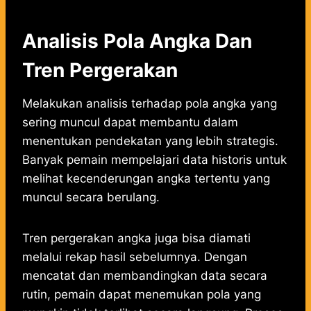
Analisis Pola Angka Dan
Tren Pergerakan
Melakukan analisis terhadap pola angka yang
sering muncul dapat membantu dalam
menentukan pendekatan yang lebih strategis.
Banyak pemain mempelajari data historis untuk
melihat kecenderungan angka tertentu yang
muncul secara berulang.
Tren pergerakan angka juga bisa diamati
melalui rekap hasil sebelumnya. Dengan
mencatat dan membandingkan data secara
rutin, pemain dapat menemukan pola yang