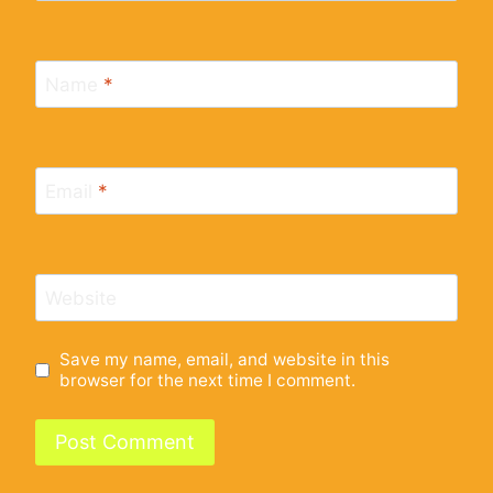
Name
*
Email
*
Website
Save my name, email, and website in this
browser for the next time I comment.