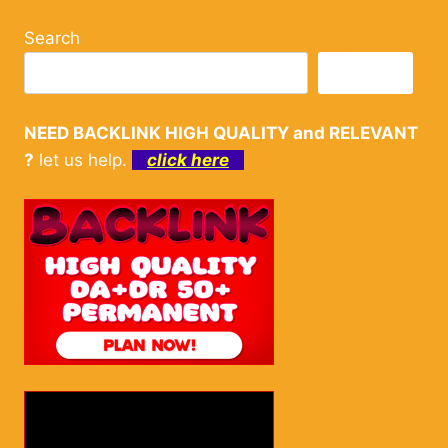
Search
Search
NEED BACKLINK HIGH QUALITY and RELEVANT
?
let us help.
click here