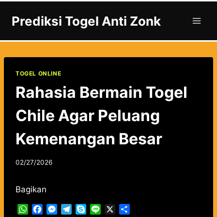
Skip
Prediksi Togel Anti Zonk
to
content
TOGEL ONLINE
Rahasia Bermain Togel
Chile Agar Peluang
Kemenangan Besar
02/27/2026
Bagikan
W
F
M
T
S
L
X
S