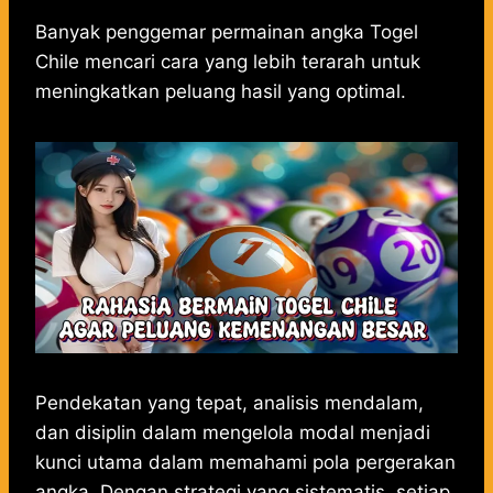
h
a
e
e
k
i
h
a
c
s
l
y
n
a
Banyak penggemar permainan angka Togel
t
e
s
e
p
e
r
Chile mencari cara yang lebih terarah untuk
s
b
e
g
e
e
meningkatkan peluang hasil yang optimal.
A
o
n
r
p
o
g
a
p
k
e
m
r
Pendekatan yang tepat, analisis mendalam,
dan disiplin dalam mengelola modal menjadi
kunci utama dalam memahami pola pergerakan
angka. Dengan strategi yang sistematis, setiap