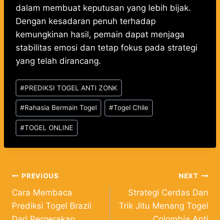
dalam membuat keputusan yang lebih bijak.
Dengan kesadaran penuh terhadap
kemungkinan hasil, pemain dapat menjaga
stabilitas emosi dan tetap fokus pada strategi
yang telah dirancang.
Post
#
PREDIKSI TOGEL ANTI ZONK
Tags:
#
Rahasia Bermain Togel
#
Togel Chile
#
TOGEL ONLINE
Post
PREVIOUS
NEXT
Cara Membaca
Strategi Cerdas Dan
navigation
Prediksi Togel Brazil
Trik Jitu Menang Togel
Dari Pergerakan
Colombia Anti