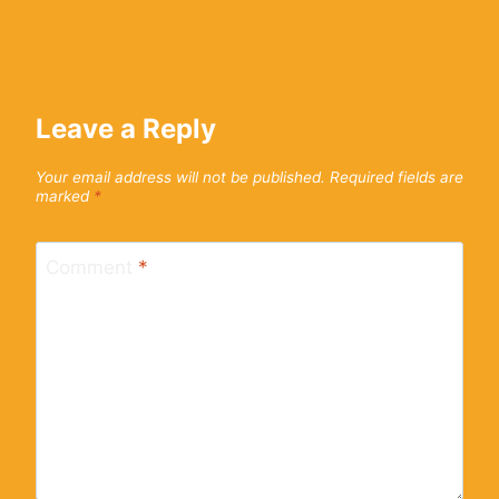
Leave a Reply
Your email address will not be published.
Required fields are
marked
*
Comment
*