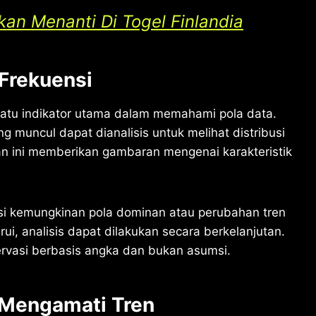
an Menanti Di Togel Finlandia
 Frekuensi
satu indikator utama dalam memahami pola data.
 muncul dapat dianalisis untuk melihat distribusi
gan ini memberikan gambaran mengenai karakteristik
si kemungkinan pola dominan atau perubahan tren
ui, analisis dapat dilakukan secara berkelanjutan.
rvasi berbasis angka dan bukan asumsi.
 Mengamati Tren