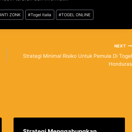
ANTI ZONK
#
Togel Italia
#
TOGEL ONLINE
NEXT
Strategi Minimal Risiko Untuk Pemula Di Togel
Honduras
Strategi Menggabungkan