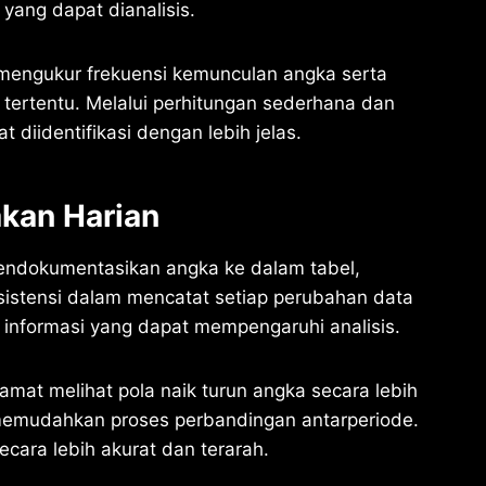
yang dapat dianalisis.
 mengukur frekuensi kemunculan angka serta
tertentu. Melalui perhitungan sederhana dan
 diidentifikasi dengan lebih jelas.
akan Harian
mendokumentasikan angka ke dalam tabel,
nsistensi dalam mencatat setiap perubahan data
n informasi yang dapat mempengaruhi analisis.
mat melihat pola naik turun angka secara lebih
p memudahkan proses perbandingan antarperiode.
cara lebih akurat dan terarah.