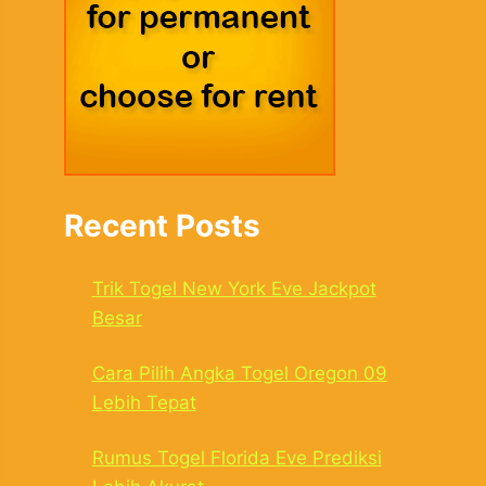
Recent Posts
Trik Togel New York Eve Jackpot
Besar
Cara Pilih Angka Togel Oregon 09
Lebih Tepat
Rumus Togel Florida Eve Prediksi