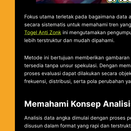
Fokus utama terletak pada bagaimana data ang
secara sistematis untuk memahami tren yan
Togel Anti Zonk
ini mengutamakan pengumpulan
lebih terstruktur dan mudah dipahami.
Metode ini bertujuan memberikan gambaran
tersedia tanpa unsur spekulasi. Dengan meman
proses evaluasi dapat dilakukan secara objek
frekuensi, distribusi, serta pola perubahan y
Memahami Konsep Analisi
Analisis data angka dimulai dengan proses 
disusun dalam format yang rapi dan terstrukt