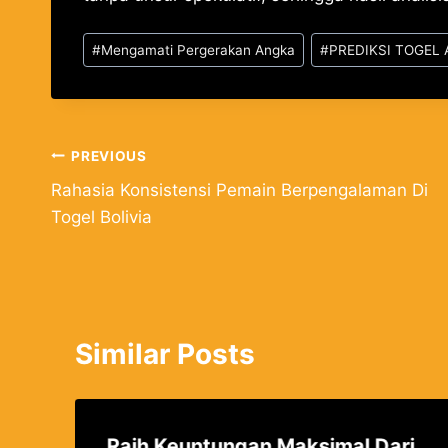
Post
#
Mengamati Pergerakan Angka
#
PREDIKSI TOGEL 
Tags:
Post
PREVIOUS
Rahasia Konsistensi Pemain Berpengalaman Di
navigation
Togel Bolivia
Similar Posts
Raih Keuntungan Maksimal Dari