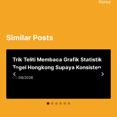
Korea
Similar Posts
Trik Teliti Membaca Grafik Statistik
Togel Hongkong Supaya Konsisten
03/06/2026