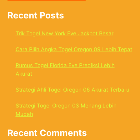
Recent Posts
Trik Togel New York Eve Jackpot Besar
Cara Pilih Angka Togel Oregon 09 Lebih Tepat
Rumus Togel Florida Eve Prediksi Lebih
Akurat
Strategi Ahli Togel Oregon 06 Akurat Terbaru
Strategi Togel Oregon 03 Menang Lebih
Mudah
Recent Comments