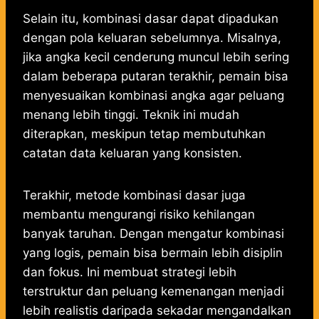
Selain itu, kombinasi dasar dapat dipadukan
dengan pola keluaran sebelumnya. Misalnya,
jika angka kecil cenderung muncul lebih sering
dalam beberapa putaran terakhir, pemain bisa
menyesuaikan kombinasi angka agar peluang
menang lebih tinggi. Teknik ini mudah
diterapkan, meskipun tetap membutuhkan
catatan data keluaran yang konsisten.
Terakhir, metode kombinasi dasar juga
membantu mengurangi risiko kehilangan
banyak taruhan. Dengan mengatur kombinasi
yang logis, pemain bisa bermain lebih disiplin
dan fokus. Ini membuat strategi lebih
terstruktur dan peluang kemenangan menjadi
lebih realistis daripada sekadar mengandalkan