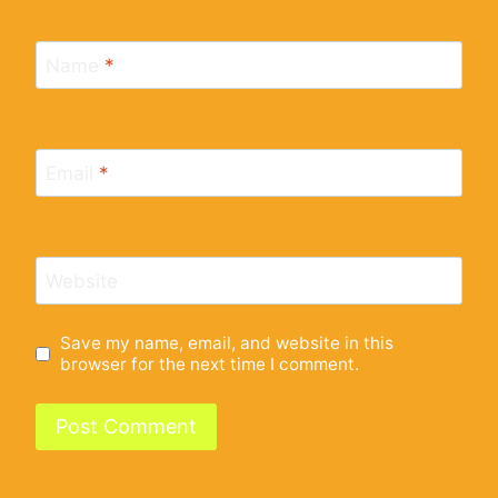
Name
*
Email
*
Website
Save my name, email, and website in this
browser for the next time I comment.