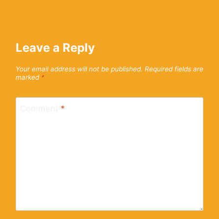
Leave a Reply
Your email address will not be published.
Required fields are
marked
*
Comment
*