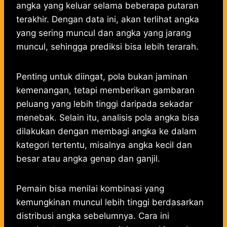
angka yang keluar selama beberapa putaran
terakhir. Dengan data ini, akan terlihat angka
yang sering muncul dan angka yang jarang
muncul, sehingga prediksi bisa lebih terarah.
Penting untuk diingat, pola bukan jaminan
kemenangan, tetapi memberikan gambaran
peluang yang lebih tinggi daripada sekadar
menebak. Selain itu, analisis pola angka bisa
dilakukan dengan membagi angka ke dalam
kategori tertentu, misalnya angka kecil dan
besar atau angka genap dan ganjil.
Pemain bisa menilai kombinasi yang
kemungkinan muncul lebih tinggi berdasarkan
distribusi angka sebelumnya. Cara ini