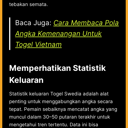
tebakan semata.
Baca Juga:
Cara Membaca Pola
Angka Kemenangan Untuk
Togel Vietnam
Memperhatikan Statistik
Keluaran
Statistik keluaran Togel Swedia adalah alat
penting untuk menggabungkan angka secara
tepat. Pemain sebaiknya mencatat angka yang
muncul dalam 30–50 putaran terakhir untuk
mengetahui tren tertentu. Data ini bisa