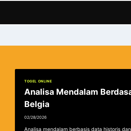
Skip
to
content
TOGEL ONLINE
Analisa Mendalam Berdasar
Belgia
02/28/2026
Analisa mendalam berbasis data historis da