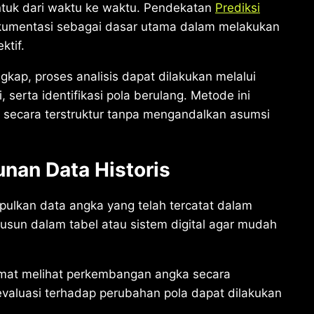
ntuk dari waktu ke waktu. Pendekatan
Prediksi
kumentasi sebagai dasar utama dalam melakukan
ktif.
kap, proses analisis dapat dilakukan melalui
serta identifikasi pola berulang. Metode ini
 secara terstruktur tanpa mengandalkan asumsi
an Data Historis
ulkan data angka yang telah tercatat dalam
susun dalam tabel atau sistem digital agar mudah
mat melihat perkembangan angka secara
evaluasi terhadap perubahan pola dapat dilakukan