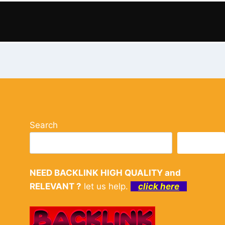
Search
Search
NEED BACKLINK HIGH QUALITY and
RELEVANT ?
let us help.
click here