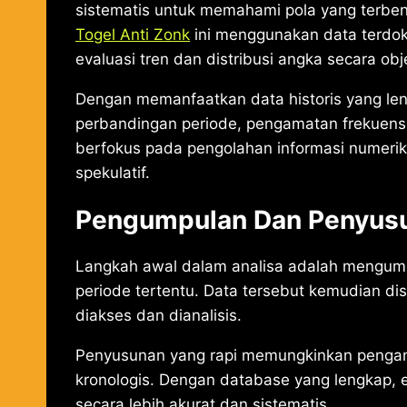
sistematis untuk memahami pola yang terbe
Togel Anti Zonk
ini menggunakan data terdo
evaluasi tren dan distribusi angka secara obje
Dengan memanfaatkan data historis yang leng
perbandingan periode, pengamatan frekuensi, 
berfokus pada pengolahan informasi numerik
spekulatif.
Pengumpulan Dan Penyusun
Langkah awal dalam analisa adalah mengump
periode tertentu. Data tersebut kemudian di
diakses dan dianalisis.
Penyusunan yang rapi memungkinkan penga
kronologis. Dengan database yang lengkap, 
secara lebih akurat dan sistematis.