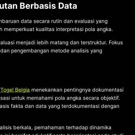
jutan Berbasis Data
embaruan data secara rutin dan evaluasi yang
h memperkuat kualitas interpretasi pola angka.
luasi menjadi lebih matang dan terstruktur. Fokus
 dan pengembangan metode analisis yang
s
Togel Belgia
menekankan pentingnya dokumentasi
alisasi untuk memahami pola angka secara objektif.
asis fakta dan data yang terdokumentasi dengan
nalisis berkala, pemahaman terhadap dinamika