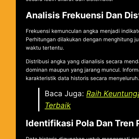
Analisis Frekuensi Dan Dis
Frekuensi kemunculan angka menjadi indikat
Perhitungan dilakukan dengan menghitung j
waktu tertentu.
Distribusi angka yang dianalisis secara me
dominan maupun yang jarang muncul. Inform
karakteristik data historis secara menyeluruh
Baca Juga:
Raih Keuntung
Terbaik
Identifikasi Pola Dan Tren
Data historis digunakan untuk mengamati apa