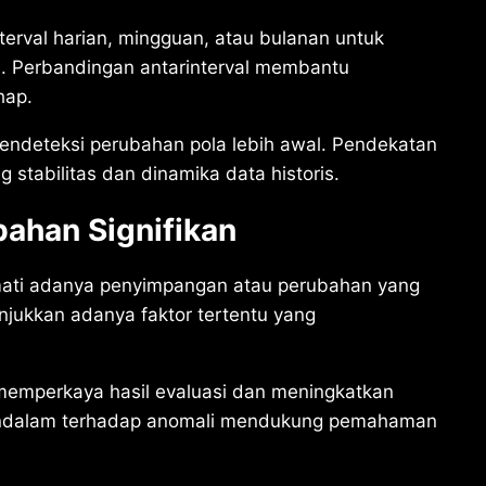
terval harian, mingguan, atau bulanan untuk
e. Perbandingan antarinterval membantu
hap.
ndeteksi perubahan pola lebih awal. Pendekatan
stabilitas dan dinamika data historis.
ahan Signifikan
mati adanya penyimpangan atau perubahan yang
njukkan adanya faktor tertentu yang
 memperkaya hasil evaluasi dan meningkatkan
mendalam terhadap anomali mendukung pemahaman